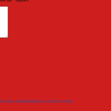
sind mit
*
markiert
 wie deine Kommentardaten verarbeitet werden.