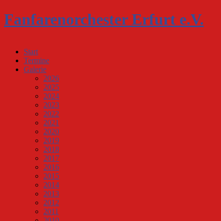
Fanfarenorchester Erfurt e.V.
Start
Termine
Galerie
2026
2025
2024
2023
2022
2021
2020
2019
2018
2017
2016
2015
2014
2013
2012
2011
2010