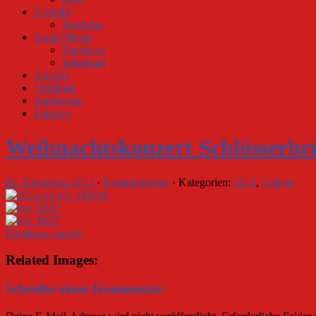
Kontakt
Buchung
Social Media
Facebook
Instagram
Anfahrt
Verbände
Impressum
Satzung
Weihnachtskonzert Schlösserbr
02. Dezember 2012
·
Kommentieren
· Kategorien:
2012
,
Galerie
[Diashow starten]
Related Images:
Schreibe einen Kommentar