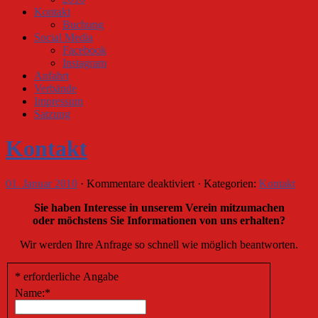
Kontakt
Buchung
Social Media
Facebook
Instagram
Anfahrt
Verbände
Impressum
Satzung
Kontakt
für
01. Januar 2010
·
Kommentare deaktiviert
· Kategorien:
Kontakt
Kontakt
Sie haben Interesse in unserem Verein mitzumachen
oder möchstens Sie Informationen von uns erhalten?
Wir werden Ihre Anfrage so schnell wie möglich beantworten.
*
erforderliche Angabe
Name:
*