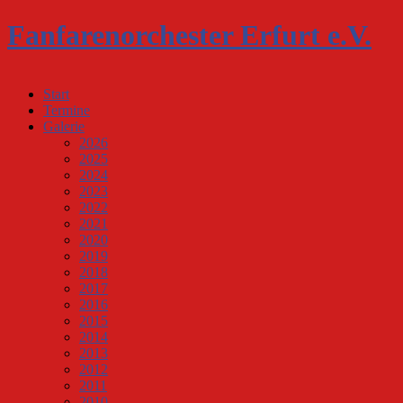
Fanfarenorchester Erfurt e.V.
Start
Termine
Galerie
2026
2025
2024
2023
2022
2021
2020
2019
2018
2017
2016
2015
2014
2013
2012
2011
2010